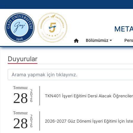
gazi.edu.tr
META
Ana Menü
Bölümümüz
Pers
Anasayfa
Duyurular
Temmuz
2026
28
TKN401 İşyeri Eğitimi Dersi Alacak Öğrenciler
Temmuz
2026
28
2026-2027 Güz Dönemi İşyeri Eğitimi İçin İste