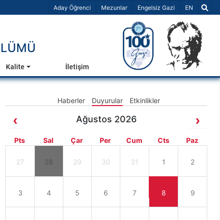
Dil Seçiniz 
Aday Öğrenci
Mezunlar
Engelsiz Gazi
EN
ÖLÜMÜ
Kalite
İletişim
Haberler
Duyurular
Etkinlikler
Ağustos 2026
Pts
Sal
Çar
Per
Cum
Cts
Paz
27
28
29
30
31
1
2
3
4
5
6
7
8
9